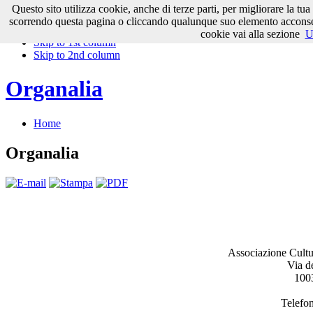
Questo sito utilizza cookie, anche di terze parti, per migliorare la tu
Skip to content
scorrendo questa pagina o cliccando qualunque suo elemento acconsenti
Skip to main navigation
cookie vai alla sezione
U
Skip to 1st column
Skip to 2nd column
Organalia
Home
Organalia
Associazione Cultur
Via de
100
Telefo